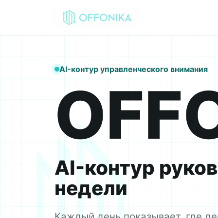
AI-контур управленческого внимания
OFF
AI-контур руков
недели
Каждый день показывает, где де