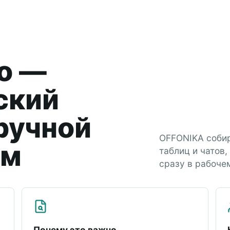
о —
ский
 ручной
OFFONIKA собир
ем
таблиц и чатов,
сразу в рабоче
Почему это важно