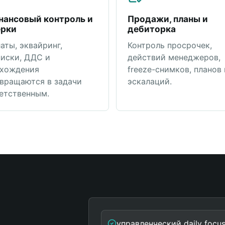
нансовый контроль и
Продажи, планы и
ерки
дебиторка
аты, эквайринг,
Контроль просрочек,
иски, ДДС и
действий менеджеров,
хождения
freeze-снимков, планов 
вращаются в задачи
эскалаций.
етственным.
управленческий daily focu