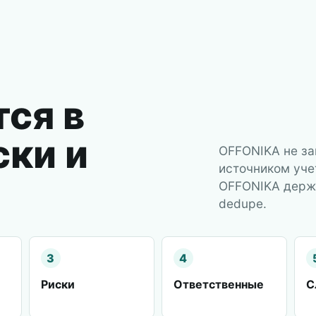
ся в
ски и
OFFONIKA не за
источником учет
OFFONIKA держит
dedupe.
3
4
Риски
Ответственные
С