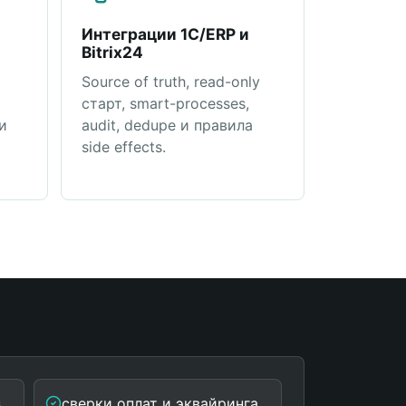
Интеграции 1С/ERP и
Bitrix24
Source of truth, read-only
старт, smart-processes,
и
audit, dedupe и правила
side effects.
s
сверки оплат и эквайринга