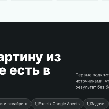
артину из
е есть в
Первые подклю
источниками, ч
результат без 
и и эквайринг
Excel / Google Sheets
Задачи