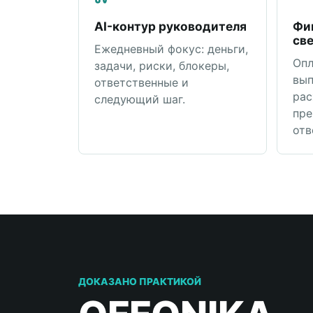
AI-контур руководителя
Фи
св
Ежедневный фокус: деньги,
Опл
задачи, риски, блокеры,
вып
ответственные и
рас
следующий шаг.
пре
отв
ДОКАЗАНО ПРАКТИКОЙ